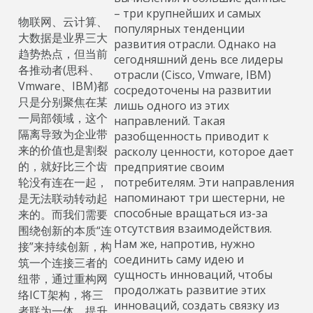
– три крупнейших и самых
物联网、云计算、
популярных тенденции
大数据是业界三大
развития отрасли. Однако на
趋势热点，但当前
сегодняшний день все лидеры
各推动者(思科、
отрасли (Cisco, Vmware, IBM)
Vmware、IBM)都
сосредоточены на развитии
只是分别聚焦在某
лишь одного из этих
一局部领域，这个
направлений. Такая
隔离导致为企业带
разобщенность приводит к
来的价值也是割裂
расколу ценности, которое дает
的，就好比三个齿
предприятие своим
轮没有连在一起，
потребителям. Эти направления
напоминают три шестерни, не
是无法联动转动起
способные вращаться из-за
来的。而我们需要
отсутствия взаимодействия.
围绕创新的本质“连
Нам же, напротив, нужно
接”来持续创新，构
соединить саму идею и
筑一个连接三者的
сущность инноваций, чтобы
纽带，通过重构网
продолжать развитие этих
络ICT架构，将三
инноваций, создать связку из
者联为一体，提升