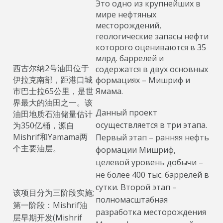
Это одно из крупнейших в
мире нефтяных
месторождений,
геологические запасы нефти
которого оцениваются в 35
млрд. баррелей и
西古尔纳2号油田位于
содержатся в двух основных
伊拉克南部，距港口城
формациях – Мишриф и
市巴士拉65公里，是世
Ямама.
界最大的油田之一。该
Данный проект
油田地质石油储量估计
осуществляется в три этапа.
为350亿桶，源自
Mishrif和Yamama两
Первый этап – ранняя нефть
个主要油层。
формации Мишриф,
целевой уровень добычи –
не более 400 тыс. баррелей в
сутки. Второй этап –
该项目分为三阶段实施;
полномасштабная
第一阶段：Mishrif油
разработка месторождения
层早期开发(Mishrif