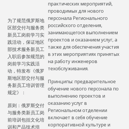
практических мероприятий,
проводимых для нового
персонала Регионального
为了规范俄罗斯地
российского отделения,
区部交付与服务类
занимающегося выполнением
新员工岗前学习实
проектов и оказанием услуг, а
践活动，保证地区
также для обеспечения участия
部技术服务新员工
в этих мероприятиях принятых
入职后参加规范的
на работу инженеров
岗前学习实践活
техобслуживания.
动，特发布《俄罗
斯地区部交付与服
Принципы: предварительное
务新员工培训管理
обучение нового персонала по
规定》：
выполнению проектов и
оказанию услуг в
原则：俄罗斯交付
Региональном отделении
与服务类新员工岗
включает в себя обучение
前培训包括文化培
корпоративной культуре и
训和产品技术培