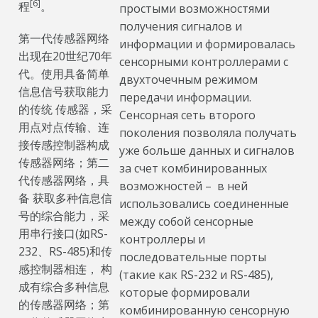
[6]
程
。
простыми возможностями
получения сигналов и
第一代传感器网络
информации и формировалась
出现在20世纪70年
сенсорными контроллерами с
代。使用具备简单
двухточечным режимом
信息信号获取能力
передачи информации.
的传统 传感器，采
Сенсорная сеть второго
用点对点传输、连
поколения позволяла получать
接传感控制器构成
уже больше данных и сигналов
传感器网络；第二
за счет комбинированных
代传感器网络，具
возможностей – в ней
备 获取多种信息信
использовались соединенные
号的综合能力，采
между собой сенсорные
用串行接口(如RS-
контроллеры и
232、RS-485)和传
последовательные порты
感控制器相连， 构
(такие как RS-232 и RS-485),
成有综合多种信息
которые формировали
的传感器网络；第
комбинированную сенсорную