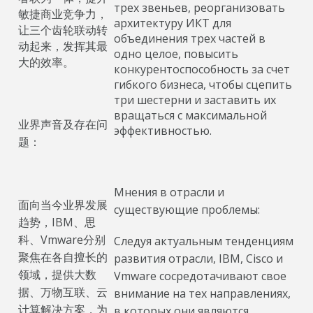
трех звеньев, реорганизовать
敏捷商业竞争力，
архитектуру ИКТ для
让三个齿轮联动转
объединения трех частей в
动起来，发挥其最
одно целое, повысить
大的效率。
конкурентоспособность за счет
гибкого бизнеса, чтобы сцепить
три шестерни и заставить их
вращаться с максимальной
业界声音及存在问
эффективностью.
题：
Мнения в отрасли и
面向当今业界发展
существующие проблемы:
趋势，IBM、思
科、Vmware分别
Следуя актуальным тенденциям
聚焦在各自擅长的
развития отрасли, IBM, Cisco и
领域，提供大数
Vmware сосредотачивают свое
据、万物互联、云
внимание на тех направлениях,
计算解决方案，为
в которых они являются