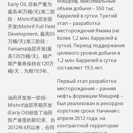
Мишриф, максимальный
Early Oil, 目标产量为
объем добычи – 550 тыс.
最高40万桶/天);第二阶
баррелей в сутки. Третий
段：Mishrif油层全面
этап – разработка
开发(Mishrif Full Field
месторождения Ямама (не
Development, 最高55
более 1,2 млн. баррелей в
万桶/天);第三阶段：
сутки). Период поддержания
Yamama油层开发(最
целевого уровня добычи в
高120万桶/天)。稳产
1,2 млн. баррелей в сутки
期产量将保持在120万
составляет 19,5 лет.
桶/天，为期19.5年。
Первый этап разработки
месторождения – ранняя
нефть формации Мишриф –
油田开发第一阶段-
был реализован в рекордно
Mishrif油层早期开发
короткие сроки. Начиная с
(Early Oil)创造了油田
апреля 2012 года, на
投产速度的新纪录。自
контрактной территории
2012年4月以来，合同