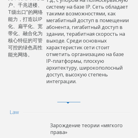
т.д., с упором на полносервисную
户、千兆进楼、
систему на базе IP. Сеть обладает
T级出口”的网络
такими возможностями, как
能力，打造以IP
мегабитный доступ в помещении
化、扁平化、宽
абонента, гигабитный доступ в
带化、融合化为
здании, терабитная скорость на
核心特征的可管
выходе. Среди основных
可控的绿色高性
характеристик сети стоит
отметить организацию на базе
能光网络。
IP-платформы, плоскую
архитектуру, широкополосный
доступ, высокую степень
интеграции.
Law
Зарождение теории «мягкого
права»