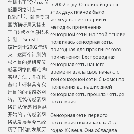
年提出了“分布式 传
в 2002 году. Основной целью
感器网络计划一
этих двух планов было
[1]
DSN”
。随后美国
исследование теории и
国防预研局又提出
методик применения
了 “传感器信息技术
сенсорной сети. На этой основе
计划 —SensIT”，
появилась сенсорная сеть,
该计划于2002年结
пригодная для практического
束。这两个计划的
применения. Беспроводная
根本目的是研究传
сенсорная сеть нашего
感器网络的理论 和
времени взяла свое начало от
实现方法，并在此
той сенсорной сети. С момента
基础上研制具有实
появления до наших дней
用目的的传感器网
сенсорная сеть прошла четыре
络。无线传感器网
поколения.
络是从传感 器网络
开始的，传感器网
Сенсорная сеть первого
络从发展至今已经
поколения появилась в 70-х
历了四代的发展历
годах XX века. Она обладала