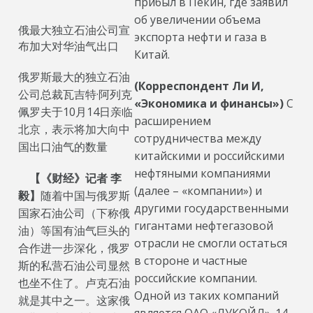
прибыл в Пекин, где заявил
об увеличении объема
俄最大独立石油公司宣
экспорта нефти и газа в
布加大对华油气出口
Китай.
俄罗斯最大的独立石油
(Корреспондент Ли И,
公司总裁瓦吉特·阿列克
«Экономика и финансы»)
С
佩罗夫于10月14日亲临
расширением
北京，表示将加大向中
сотрудничества между
国出口油气的数量
китайскими и российскими
нефтяными компаниями
【《
财经》记者
李
(далее – «компании») и
毅】
随着中国与俄罗斯
другими государственными
国家石油公司（下称俄
гигантами нефтегазовой
油）等国有油气巨头的
отрасли не смогли остаться
合作进一步深化，俄罗
в стороне и частные
斯的私营石油公司显然
российские компании.
也坐不住了。卢克石油
Одной из таких компаний
就是其中之一。这家俄