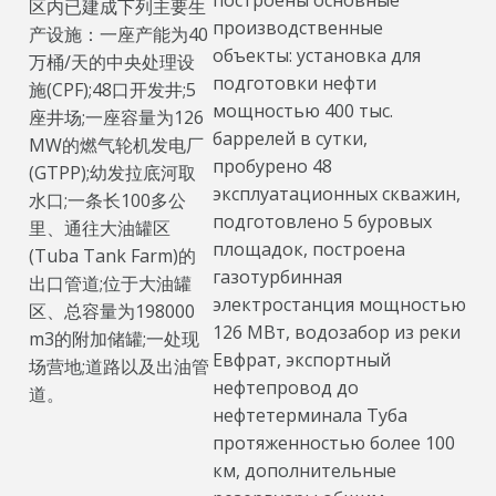
построены основные
区内已建成下列主要生
производственные
产设施：一座产能为40
объекты: установка для
万桶/天的中央处理设
подготовки нефти
施(CPF);48口开发井;5
мощностью 400 тыс.
座井场;一座容量为126
баррелей в сутки,
MW的燃气轮机发电厂
пробурено 48
(GTPP);幼发拉底河取
эксплуатационных скважин,
水口;一条长100多公
подготовлено 5 буровых
里、通往大油罐区
площадок, построена
(Tuba Tank Farm)的
газотурбинная
出口管道;位于大油罐
электростанция мощностью
区、总容量为198000
126 МВт, водозабор из реки
m3的附加储罐;一处现
Евфрат, экспортный
场营地;道路以及出油管
нефтепровод до
道。
нефтетерминала Туба
протяженностью более 100
км, дополнительные