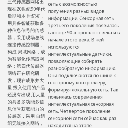
三代传感器网络出
сеть с возможностью
现在20世纪90年代
получения разных видов
后期和本 世纪初，
информации. Сенсорная сеть
用具备智能获取多
третьего поколения появилась
种信息信号的传感
в конце 90-х прошлого века и в
器，采用现场总线
начале этого века. В ней
连接传感控制器，
используются
构成 局域网络，成
интеллектуальные датчики,
为智能化传感器网
позволяющие собирать
络；第四代传感器
разнообразную информацию.
网络正在研究研
Они подключаются по шине к
发，现在成形并大
сенсорному контроллеру,
量 投入使用的产品
формируя локальную сеть. Так
还没有出现.用大量
появилась современная
的具备多功能多信
интеллектуальная сенсорная
息信号获取能力的
сеть. Четвертое поколение
传感器，采用 自组
сенсорной сети сейчас как раз
织无线接入网络，
находится на этапе