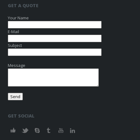
GET A QUOTE
Your Name
E-Mail
Subject
Message
GET SOCIAL