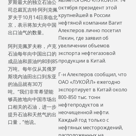
является ОАО «ЛУКОЙЛ». 14
罗斯最大的独立石油公
октября президент этой
司总裁瓦吉特·阿列克佩
крупнейшей в России
罗夫于10月14日亲临北
нефтяной компании Вагит
京，表示将加大向中国
Алекперов лично посетил
出口油气的数量。
Пекин, где заявил об
увеличении объемов
阿列克佩罗夫称，卢克
экспорта нефтегазовой
石油每年向中国出口的
продукции в Китай.
成品油和原油约80到85
万吨。每年仅从其俄罗
Г-н Алекперов сообщил, что
斯境内油田出口到东亚
ОАО «ЛУКОЙЛ» ежегодно
的油品就有30万
экспортирует в Китай около
吨。“我们非常希望能
800-850 тыс. тонн
够高效地向中国市场出
нефтепродуктов и
口相关的石油，进一步
неочищенной нефти.
提升石油和天然气的出
Каждый год только с
口量，”他说。
нефтяных месторождений,
расположенных на