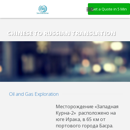
Get a Quote in 5 Min
HOME
CHINESE TO RUSSIAN TRANSLATION
ABOUT US
SERVICES
BENEFITS
GET A QUOTE
BLOG
Oil and Gas Exploration
CONTACT US
Месторождение «Западная
Курна-2» расположено на
юге Ирака, в 65 км от
портового города Басра.