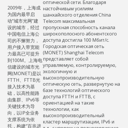
оптической сети. Благодаря
2009年，上海成
настойчивым усилиям
为国内最早启
шанхайского отделения China
动“城市光网”建
Telecom максимальная
设的城市，经过
пропускная способность канала
широкополосного абонентского
中国电信上海公
доступа достигла 100 Мбит/с.
司的不懈努力，
Городская оптическая сеть
用户接入带宽能
(MONET) Shanghai Telecom
力最高已可提升
представляет собой
到100M。上海电
управляемую, контролируемую,
信建设的城市光
экологичную и
网(MONET)是以
высокопроизводительную
FTTH、FTTB光
оптическую сеть, развернутую на
接入技术为基
базе технологий оптического
础，以高性能路
доступа FTTH и FTTB, с
由集群、IPv6等
ориентацией на такие
关键技术为导
технологии, как
向，以IP全业务
высокопроизводительный
支撑系统为依
кластер маршрутизации, IPv6 и
托，构建“百兆进