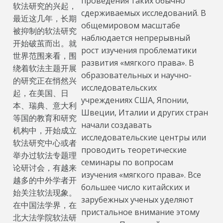
проведения таких обычно
软法研究的兴起，
сдерживаемых исследований. В
最近这几年，长期
общемировом масштабе
被抑制的软法研究
наблюдается непрерывный
开始破茧而出。就
рост изучения проблематики
世界范围来看，围
развития «мягкого права». В
绕着软法主题开展
образовательных и научно-
的研究正在悄然兴
исследовательских
起，在美国、日
учреждениях США, Японии,
本、瑞典、意大利
Швеции, Италии и других стран
等国的教育和研究
начали создавать
机构中，开始成立
исследовательские центры или
软法研究中心或者
проводить теоретические
举办过软法专题理
семинары по вопросам
论研讨会，有越来
изучения «мягкого права». Все
越多的中外学者开
большее число китайских и
始关注软法现象。
зарубежных ученых уделяют
在中国法学界，在
пристальное внимание этому
北大法学院软法研