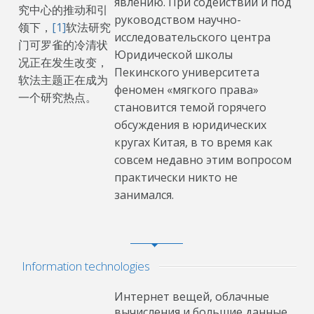
явлению. При содействии и под
究中心的推动和引
руководством научно-
领下，
[1]
软法研究
исследовательского центра
门可罗雀的冷清状
Юридической школы
况正在发生改变，
Пекинского университета
软法主题正在成为
феномен «мягкого права»
一个研究热点。
становится темой горячего
обсуждения в юридических
кругах Китая, в то время как
совсем недавно этим вопросом
практически никто не
занимался.
Information technologies
Интернет вещей, облачные
вычисления и большие данные