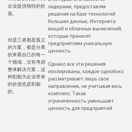
企业提供独特的价
лидерами, предоставляя
值。
решения на базе технологий
больших данных, Интернета
вещей и облачных вычислений,
которые приносят
但是三者都是孤立
предприятиям уникальную
的方案，都是分离
ценность.
的来看自己的每一
个领域，没有考虑
Однако все эти решения
整体解决方案，这
изолированы, каждое однобоко
种割裂为企业带来
рассматривает лишь свое
的价值也是割裂
направление, не учитывая весь
的。
комплекс. Такая
ограниченность уменьшает
ценность для предприятий.