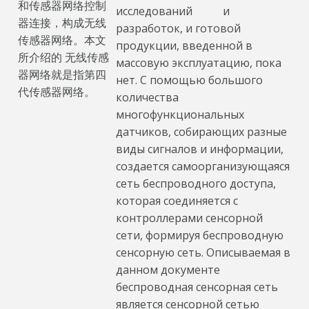
和传感器网络控制
исследований и
器连接，构成无线
разработок, и готовой
传感器网络。本文
продукции, введенной в
所介绍的 无线传感
массовую эксплуатацию, пока
器网络就是指第四
нет. С помощью большого
代传感器网络。
количества
многофункциональных
датчиков, собирающих разные
виды сигналов и информации,
создается самоорганизующаяся
сеть беспроводного доступа,
которая соединяется с
контроллерами сенсорной
сети, формируя беспроводную
сенсорную сеть. Описываемая в
данном документе
беспроводная сенсорная сеть
является сенсорной сетью