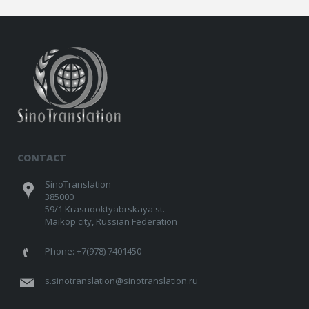
CONTACT
SinoTranslation
385000
59/1 Krasnooktyabrskaya st.
Maikop city, Russian Federation
Phone: +7(978) 7401450
s.sinotranslation@sinotranslation.ru