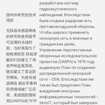
разработала систему
гидроакустического
国内外研究的技术
наблюдения. Впоследствии
现状
была создана радарная сеть
противовоздушной обороны .
无线器传感器网络
Чтобы широко применить
的研究和使用最早
сенсорную сеть в военных и
可追溯到冷战时
гражданских целях,
期，当时美国为了
Управление перспективных
能检测前苏 联核潜
оборонных исследовательских
艇的行踪建立了海
проектов (DARPA) в 1979 году
底声响监视系统。
выдвинуло План по созданию
随后建立了雷达防
распределенной сенсорной
空网络。为使传感
сети – DSN. Впоследствии им
器网络 能在军事和
также был предложен План
民用领域被广泛应
внедрения сенсорных
用，美国国防预研
информационных технологий –
局(DARPA)在1979
SensIT, который был завершен