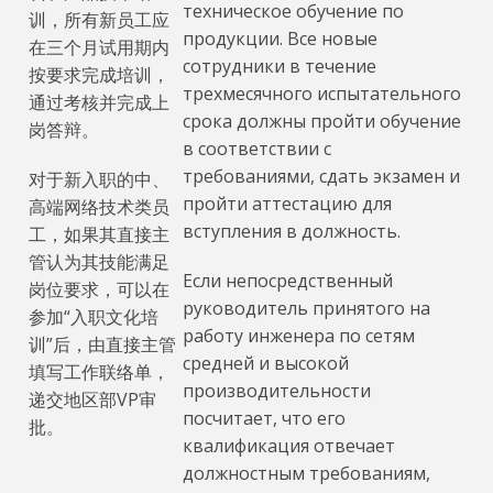
техническое обучение по
训，所有新员工应
продукции. Все новые
在三个月试用期内
сотрудники в течение
按要求完成培训，
трехмесячного испытательного
通过考核并完成上
срока должны пройти обучение
岗答辩。
в соответствии с
требованиями, сдать экзамен и
对于新入职的中、
пройти аттестацию для
高端网络技术类员
вступления в должность.
工，如果其直接主
管认为其技能满足
Если непосредственный
岗位要求，可以在
руководитель принятого на
参加“入职文化培
работу инженера по сетям
训”后，由直接主管
средней и высокой
填写工作联络单，
производительности
递交地区部VP审
посчитает, что его
批。
квалификация отвечает
должностным требованиям,