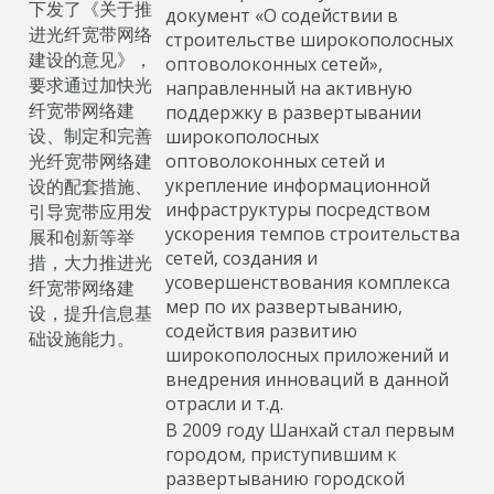
下发了《关于推
документ «О содействии в
进光纤宽带网络
строительстве широкополосных
建设的意见》，
оптоволоконных сетей»,
要求通过加快光
направленный на активную
纤宽带网络建
поддержку в развертывании
设、制定和完善
широкополосных
光纤宽带网络建
оптоволоконных сетей и
укрепление информационной
设的配套措施、
инфраструктуры посредством
引导宽带应用发
ускорения темпов строительства
展和创新等举
сетей, создания и
措，大力推进光
усовершенствования комплекса
纤宽带网络建
мер по их развертыванию,
设，提升信息基
содействия развитию
础设施能力。
широкополосных приложений и
внедрения инноваций в данной
отрасли и т.д.
В 2009 году Шанхай стал первым
городом, приступившим к
развертыванию городской