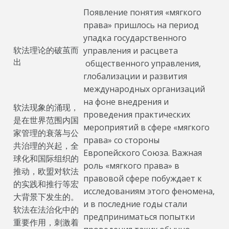
Появление понятия «мягкого
права» пришлось на период
упадка государственного
软法理论的破茧而
управления и расцвета
出
общественного управления,
глобализации и развития
международных организаций
на фоне внедрения и
软法现象的涌现，
проведения практических
是在世界范围内国
мероприятий в сфере «мягкого
家管理的衰落与公
права» со стороны
共治理的兴起，全
Европейского Союза. Важная
球化和国际组织的
роль «мягкого права» в
推动，欧盟对软法
правовой сфере побуждает к
的实践和推行等宏
исследованиям этого феномена,
大背景下发生的。
и в последние годы стали
软法在法治化中的
предприниматься попытки
重要作用，刺激着